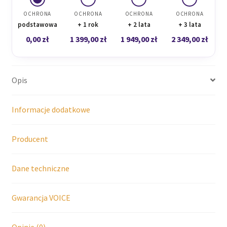
OCHRONA
OCHRONA
OCHRONA
OCHRONA
podstawowa
+ 1 rok
+ 2 lata
+ 3 lata
0,00
zł
1 399,00
zł
1 949,00
zł
2 349,00
zł
Opis
Informacje dodatkowe
Producent
Dane techniczne
Gwarancja VOICE
Opinie (0)