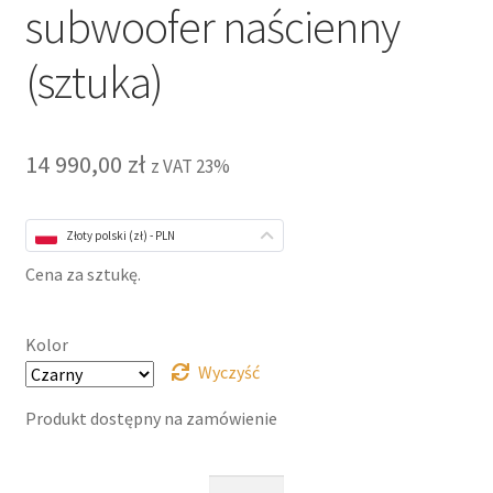
subwoofer naścienny
(sztuka)
14 990,00
zł
z VAT 23%
Złoty polski (zł) - PLN
Cena za sztukę.
Kolor
Wyczyść
Produkt dostępny na zamówienie
ilość