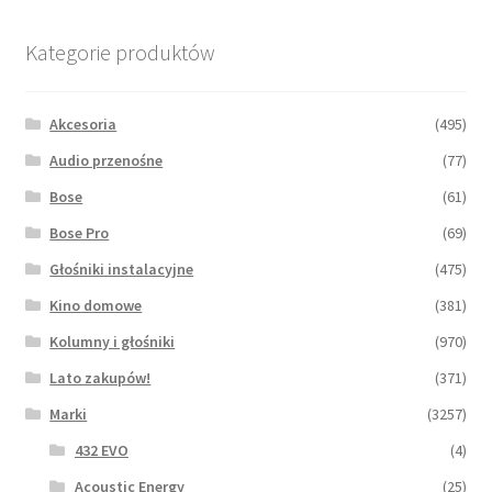
Opcje
można
Kategorie produktów
wybrać
na
stronie
Akcesoria
(495)
produktu
Audio przenośne
(77)
Bose
(61)
Bose Pro
(69)
Głośniki instalacyjne
(475)
Kino domowe
(381)
Kolumny i głośniki
(970)
Lato zakupów!
(371)
Marki
(3257)
432 EVO
(4)
Acoustic Energy
(25)