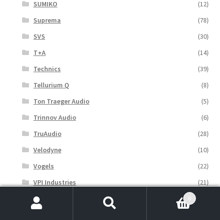
SUMIKO
(12)
Suprema
(78)
SVS
(30)
T+A
(14)
Technics
(39)
Tellurium Q
(8)
Ton Traeger Audio
(5)
Trinnov Audio
(6)
TruAudio
(28)
Velodyne
(10)
Vogels
(22)
VPI Industries
(21)
Waterfall
(21)
0
Szukaj:
Szukaj
WiiM
(14)