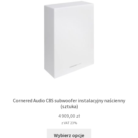
Cornered Audio C8S subwoofer instalacyjny naścienny
(sztuka)
4 909,00
zł
z VAT 23%
Ten
Wybierz opcje