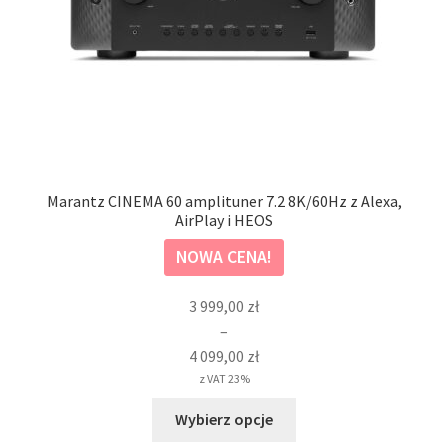
Marantz CINEMA 60 amplituner 7.2 8K/60Hz z Alexa,
AirPlay i HEOS
NOWA CENA!
Zakres
3 999,00
zł
cen:
–
od
4 099,00
zł
3
z VAT 23%
999,00 zł
Ten
Wybierz opcje
do
produkt