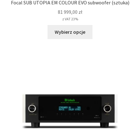
Focal SUB UTOPIA EM COLOUR EVO subwoofer (sztuka)
81 999,00
zł
z VAT 23%
Ten
Wybierz opcje
produkt
ma
wiele
wariantów.
Opcje
można
wybrać
na
stronie
produktu