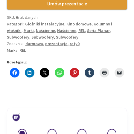
Umów prezentacje
SKU:
Brak danych
Kategorii:
Głośniki instalacyjne
,
Kino domowe
,
Kolumny i
głośniki
,
Marki
,
Naścienne
,
Naścienne
,
REL
,
Seria Planar
,
Subwoofery
,
Subwoofery
,
Subwoofery
Znaczniki:
darmowa
,
prezentacja
,
raty0
Marka:
REL
Udostępnij: