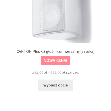
CANTON Plus X.3 głośnik uniwersalny (sztuka)
NOWA CENA!
Zakres
565,00
zł
–
699,00
zł
z VAT 23%
cen:
Ten
od
Wybierz opcje
produkt
565,00 zł
ma
do
wiele
699,00 zł
wariantów.