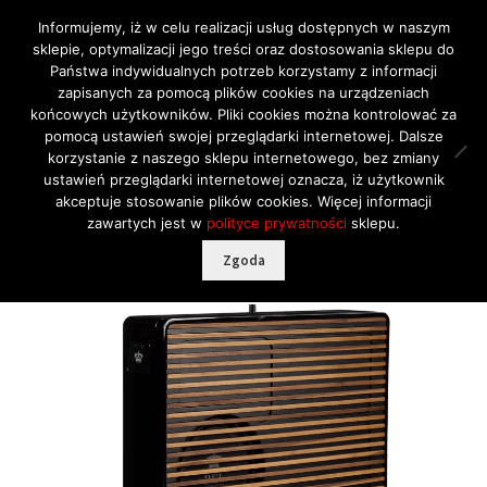
Informujemy, iż w celu realizacji usług dostępnych w naszym
sklepie, optymalizacji jego treści oraz dostosowania sklepu do
Przejdź
Przejdź
Menu
Państwa indywidualnych potrzeb korzystamy z informacji
do
do
zapisanych za pomocą plików cookies na urządzeniach
nawigacji
treści
końcowych użytkowników. Pliki cookies można kontrolować za
pomocą ustawień swojej przeglądarki internetowej. Dalsze
Lato zakupów!
korzystanie z naszego sklepu internetowego, bez zmiany
Strona główna
Marki
REL
Seria Planar
REL Planar PL-2
ustawień przeglądarki internetowej oznacza, iż użytkownik
RATY 30×0%
subwoofer naścienny (sztuka)
akceptuje stosowanie plików cookies. Więcej informacji
Marki
Rozwiń
zawartych jest w
polityce prywatności
sklepu.
Kategorie
menu
Rozwiń
Zgoda
Nowości
potomne
menu
🔍
Hisense
potomne
MicroLED
Outlet