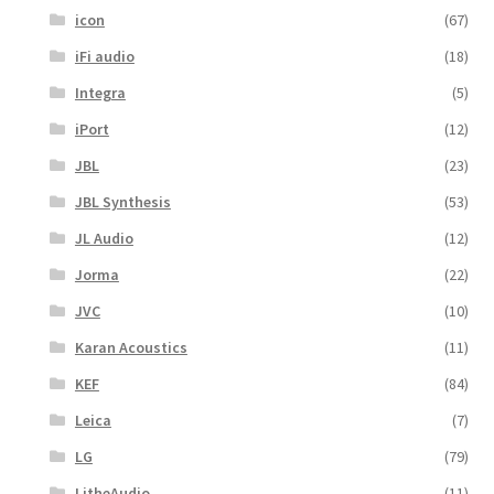
icon
(67)
iFi audio
(18)
Integra
(5)
iPort
(12)
JBL
(23)
JBL Synthesis
(53)
JL Audio
(12)
Jorma
(22)
JVC
(10)
Karan Acoustics
(11)
KEF
(84)
Leica
(7)
LG
(79)
LitheAudio
(11)