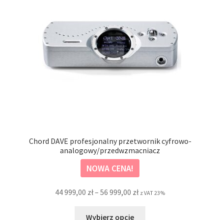
Chord DAVE profesjonalny przetwornik cyfrowo-
analogowy/przedwzmacniacz
NOWA CENA!
Zakres
44 999,00
zł
–
56 999,00
zł
z VAT 23%
cen:
Ten
od
Wybierz opcje