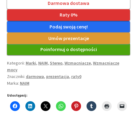
Darmowa dostawa
Raty 0%
Podaj swoją cenę!
Umów prezentacje
Poinformuj o dostępności
Kategorii:
Marki
,
NAIM
,
Stereo
,
Wzmacniacze
,
Wzmacniacze
mocy
Znaczniki:
darmowa
,
prezentacja
,
raty0
Marka:
NAIM
Udostępnij: