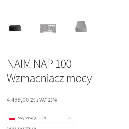
NAIM NAP 100
Wzmacniacz mocy
4 499,00
zł
z VAT 23%
Złoty polski (zł) - PLN
Cena za sztukę.