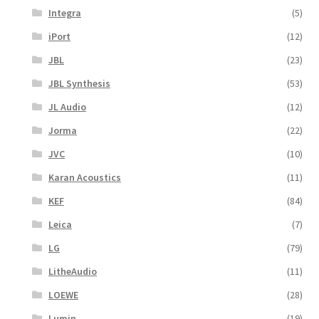
Integra
(5)
iPort
(12)
JBL
(23)
JBL Synthesis
(53)
JL Audio
(12)
Jorma
(22)
JVC
(10)
Karan Acoustics
(11)
KEF
(84)
Leica
(7)
LG
(79)
LitheAudio
(11)
LOEWE
(28)
Lumin
(19)