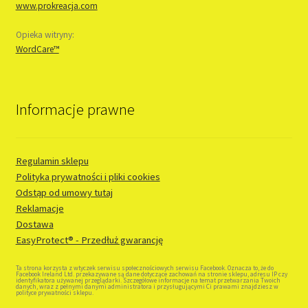
www.prokreacja.com
Opieka witryny:
WordCare™
Informacje prawne
Regulamin sklepu
Polityka prywatności i pliki cookies
Odstąp od umowy tutaj
Reklamacje
Dostawa
EasyProtect® - Przedłuż gwarancję
Ta strona korzysta z wtyczek serwisu społecznościowych serwisu Facebook. Oznacza to, że do
Facebook Ireland Ltd. przekazywane są dane dotyczące zachowań na stronie sklepu, adresu IP czy
identyfikatora używanej przeglądarki. Szczegółowe informacje na temat przetwarzania Twoich
danych, wraz z pełnymi danymi administratora i przysługującymi Ci prawami znajdziesz w
polityce prywatności sklepu.