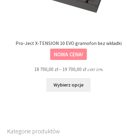
Pro-Ject X-TENSION 10 EVO gramofon bez wkładki
NOWA CENA!
Zakres
18 700,00
zł
–
19 700,00
zł
z VAT 23%
cen:
Ten
od
Wybierz opcje
produkt
18
ma
700,00 zł
wiele
do
wariantów.
19
Opcje
700,00 zł
można
Kategorie produktów
wybrać