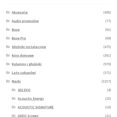
na
stronie
Akcesoria
(495)
produktu
Audio przenośne
(77)
Bose
(61)
Bose Pro
(69)
Głośniki instalacyjne
(475)
Kino domowe
(381)
Kolumny i głośniki
(970)
Lato zakupów!
(371)
Marki
(3257)
432 EVO
(4)
Acoustic Energy
(25)
ACOUSTIC SIGNATURE
(16)
ADEO Screen
(21)