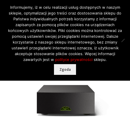
Informujemy, iż w celu realizacji usług dostępnych w naszym
sklepie, optymalizacji jego treści oraz dostosowania sklepu do
Przejdź
Przejdź
Menu
Państwa indywidualnych potrzeb korzystamy z informacji
do
do
zapisanych za pomocą plików cookies na urządzeniach
nawigacji
treści
końcowych użytkowników. Pliki cookies można kontrolować za
pomocą ustawień swojej przeglądarki internetowej. Dalsze
Lato zakupów!
korzystanie z naszego sklepu internetowego, bez zmiany
Strona główna
Marki
NAIM
Wzmacniacze mocy
NAIM
ustawień przeglądarki internetowej oznacza, iż użytkownik
RATY 30×0%
NAP 100 Wzmacniacz mocy
akceptuje stosowanie plików cookies. Więcej informacji
Marki
Rozwiń
zawartych jest w
polityce prywatności
sklepu.
Kategorie
menu
Rozwiń
Zgoda
Nowości
potomne
menu
🔍
Hisense
potomne
MicroLED
Outlet