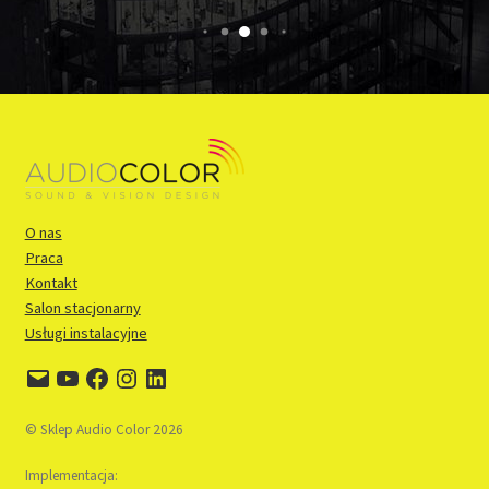
O nas
Praca
Kontakt
Salon stacjonarny
Usługi instalacyjne
E-
YouTube
Facebook
Instagram
LinkedIn
mail
© Sklep Audio Color 2026
Implementacja: