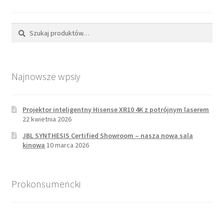
Szukaj:
Szukaj
Najnowsze wpsiy
Projektor inteligentny Hisense XR10 4K z potrójnym laserem
22 kwietnia 2026
JBL SYNTHESIS Certified Showroom – nasza nowa sala
kinowa
10 marca 2026
Prokonsumencki