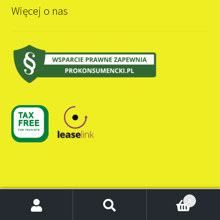
Więcej o nas
0
Szukaj:
Szukaj