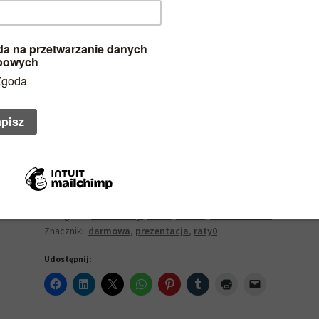
WEŹ LEASING TERAZ
Przed wzięciem finansowania potwierdź asortyment
i cenę tel.:
022 721 02 15
lub @:
salon@audiocolor.pl
Darmowa dostawa
Raty 0%
Umów prezentacje
Podaj swoją cenę!
SKU:
Brak danych
Kategorie:
Gramofony
,
Marki
,
Stereo
,
VPI Industries
Znaczniki:
darmowa
,
prezentacja
,
raty0
Udostępnij: