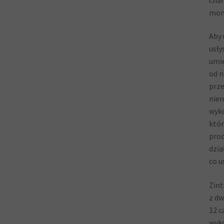
mom
Aby 
usły
umie
od n
prze
nier
wyko
któr
prod
dzia
co u
Zint
z dw
12 c
wyko