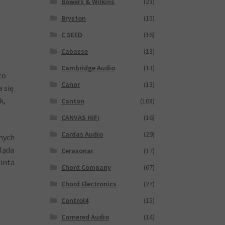
Bowers & Wilkins
(23)
Bryston
(15)
C SEED
(16)
Cabasse
(13)
Cambridge Audio
(13)
to
Canor
(13)
 się
k,
Canton
(108)
CANVAS HiFi
(16)
Cardas Audio
(29)
nych
ląda
Cerasonar
(17)
inta
Chord Company
(67)
Chord Electronics
(27)
Control4
(15)
Cornered Audio
(14)