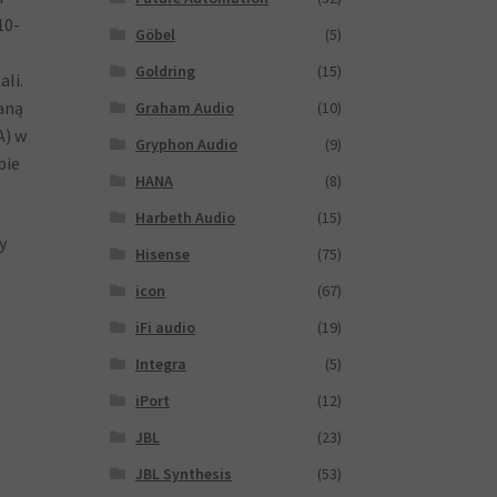
10-
Göbel
(5)
Goldring
(15)
ali.
aną
Graham Audio
(10)
A) w
Gryphon Audio
(9)
bie
HANA
(8)
Harbeth Audio
(15)
y
Hisense
(75)
icon
(67)
iFi audio
(19)
Integra
(5)
iPort
(12)
JBL
(23)
JBL Synthesis
(53)