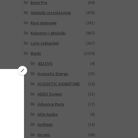
Bose Pro
(69)
Głośniki instalacyjne
(476)
Kino domowe
(381)
Kolumny i głośniki
(967)
Lato zakupów!
(367)
Marki
(3254)
432 EVO
(4)
Acoustic Energy
(25)
ACOUSTIC SIGNATURE
(16)
ADEO Screen
(21)
Advance Paris
(37)
Alta Audio
(6)
Anthem
(18)
Arcam
(36)