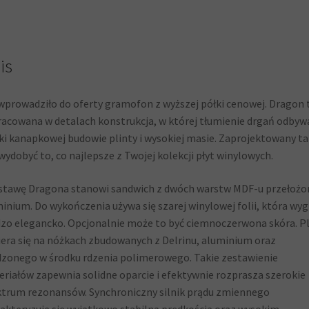
is
wprowadziło do oferty gramofon z wyższej półki cenowej. Dragon 
acowana w detalach konstrukcja, w której tłumienie drgań odbywa
ki kanapkowej budowie plinty i wysokiej masie. Zaprojektowany ta
wydobyć to, co najlepsze z Twojej kolekcji płyt winylowych.
tawę Dragona stanowi sandwich z dwóch warstw MDF-u przełożo
inium. Do wykończenia używa się szarej winylowej folii, która wyg
zo elegancko. Opcjonalnie może to być ciemnoczerwona skóra. Pl
era się na nóżkach zbudowanych z Delrinu, aluminium oraz
zonego w środku rdzenia polimerowego. Takie zestawienie
riałów zapewnia solidne oparcie i efektywnie rozprasza szerokie
trum rezonansów. Synchroniczny silnik prądu zmiennego
akteryzuje się wyjątkowo stabilną prędkością oraz wysokim