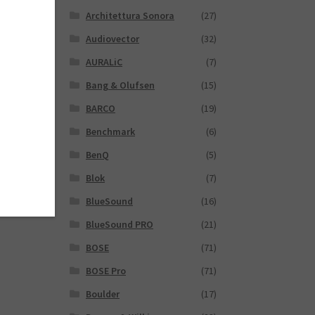
Architettura Sonora
(27)
Audiovector
(32)
AURALiC
(7)
Bang & Olufsen
(15)
BARCO
(19)
Benchmark
(6)
BenQ
(5)
Blok
(7)
BlueSound
(16)
BlueSound PRO
(21)
BOSE
(71)
BOSE Pro
(71)
Boulder
(17)