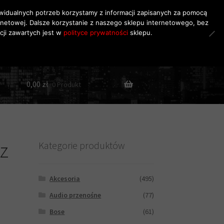
dywidualnych potrzeb korzystamy z informacji zapisanych za pomocą
rnetowej. Dalsze korzystanie z naszego sklepu internetowego, bez
Szukaj
Szukaj:
cji zawartych jest w
polityce prywatności
sklepu.
0,00
zł
0 Produkt
z
Kategorie produktów
Akcesoria
(495)
Audio przenośne
(77)
Bose
(61)