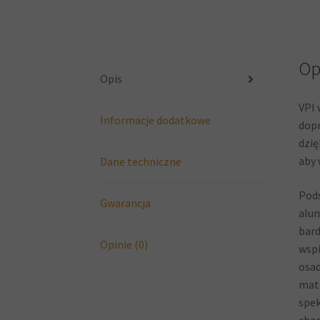
Op
Opis
VPI 
Informacje dodatkowe
dopr
dzię
aby 
Dane techniczne
Pods
Gwarancja
alum
bard
Opinie (0)
wspi
osad
mate
spek
char