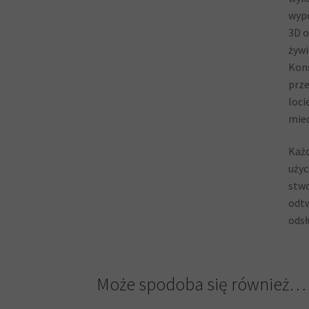
wypo
3D o
żywi
Kons
prze
loci
mied
Każd
użyc
stwo
odtw
odsł
Może spodoba się również…