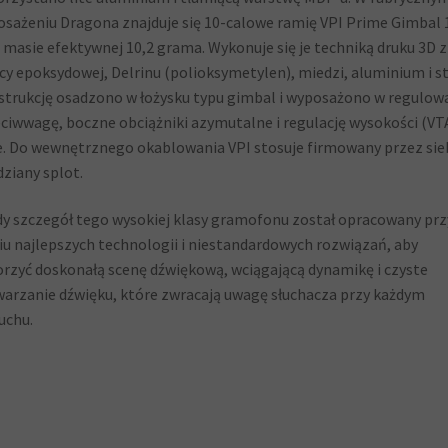
sażeniu Dragona znajduje się 10-calowe ramię VPI Prime Gimbal 
 masie efektywnej 10,2 grama. Wykonuje się je techniką druku 3D z
cy epoksydowej, Delrinu (polioksymetylen), miedzi, aluminium i st
trukcję osadzono w łożysku typu gimbal i wyposażono w regulow
ciwwagę, boczne obciążniki azymutalne i regulację wysokości (VT
e. Do wewnętrznego okablowania VPI stosuje firmowany przez sie
ziany splot.
y szczegół tego wysokiej klasy gramofonu został opracowany prz
iu najlepszych technologii i niestandardowych rozwiązań, aby
rzyć doskonałą scenę dźwiękową, wciągającą dynamikę i czyste
arzanie dźwięku, które zwracają uwagę słuchacza przy każdym
uchu.