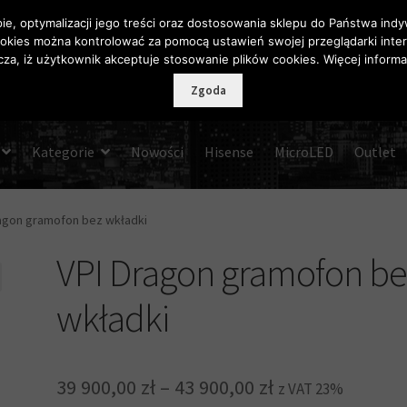
pie, optymalizacji jego treści oraz dostosowania sklepu do Państwa in
okies można kontrolować za pomocą ustawień swojej przeglądarki inte
za, iż użytkownik akceptuje stosowanie plików cookies. Więcej informa
Zgoda
Kategorie
Nowości
Hisense
MicroLED
Outlet
agon gramofon bez wkładki
VPI Dragon gramofon be
wkładki
Zakres
39 900,00
zł
–
43 900,00
zł
z VAT 23%