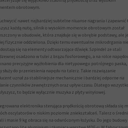
entem obrotowym.
uchwycić nawet najbardziej subtelne niuanse nagrania i zapewnić t
szysz każdą nutę, silnik o wysokim momencie obrotowym został
szczony w obudowie, która znajduje się w obrębie podstawy, ale j
iej fizycznie oddzielona. Dzięki temu ewentualne mikrodrgania ni
dostają się na elementy odtwarzające dźwięk. Szpindel ze stali
dzewnej osadzono w tulei z brązu fosforowego, a na rolce napędo
nano precyzyjne wyżłobienia dla nietypowego potrójnego paska,
y służy do przeniesienia napędu na talerz. Takie rozwiązanie
ucent uznał za stabilniejsze mechanicznie i bardziej odporne na
łanie czynników zewnętrznych oraz upływ czasu. Dlatego wszystk
słyszysz, to będzie wyłącznie muzyka z płyty winylowej.
egrowana elektronika sterująca prędkością obrotową składa się m.
óch oscylatorów o niskim poziomie zniekształceń. Talerz o średni
ali i masie 9 kg obraca się na odwróconym łożysku. Do jego budowy
rzystano lite aluminium i tłumiącą warstwę MDF-u. W fabryczny