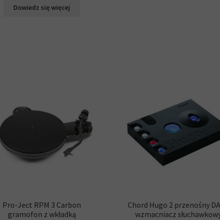
8
6
Dowiedz się więcej
790,00 zł.
899,00 zł.
Pro-Ject RPM 3 Carbon
Chord Hugo 2 przenośny DA
gramofon z wkładką
wzmacniacz słuchawkow