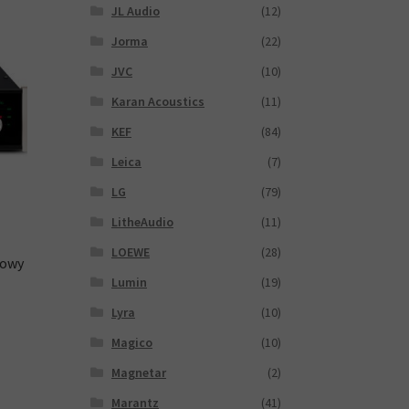
JL Audio
(12)
Jorma
(22)
JVC
(10)
Karan Acoustics
(11)
KEF
(84)
Leica
(7)
LG
(79)
LitheAudio
(11)
LOEWE
(28)
nowy
Lumin
(19)
Lyra
(10)
Magico
(10)
Magnetar
(2)
Marantz
(41)