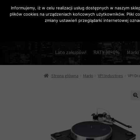
Informujemy, iż w celu realizacji usług dostępnych w naszym skle
plików cookies na urządzeniach końcowych użytkowników. Pliki co
Przejdź
Przejdź
zmiany ustawień przeglądarki internetowej oznac
do
do
nawigacji
treści
Lato zakupów!
RATY 30×0%
Marki
Strona główna
Marki
VPI Industries
VPI Dr
🔍