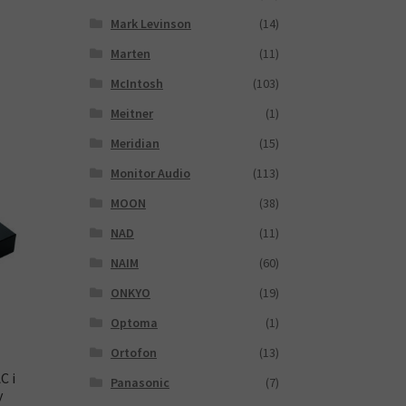
Mark Levinson
(14)
Marten
(11)
McIntosh
(103)
Meitner
(1)
Meridian
(15)
Monitor Audio
(113)
MOON
(38)
NAD
(11)
NAIM
(60)
ONKYO
(19)
Optoma
(1)
Ortofon
(13)
C i
Panasonic
(7)
y