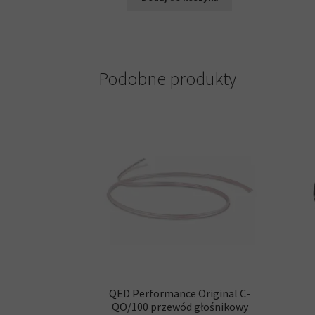
499,00 zł.
297,00 zł.
Podobne produkty
QED Performance Original C-
QO/100 przewód głośnikowy