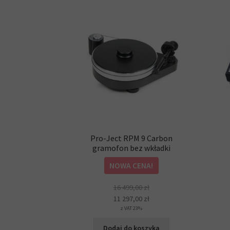
Pro-Ject RPM 9 Carbon
gramofon bez wkładki
NOWA CENA!
Pierwotna
Aktualna
16 499,00
zł
cena
cena
11 297,00
zł
z VAT 23%
wynosiła:
wynosi:
16
11
Dodaj do koszyka