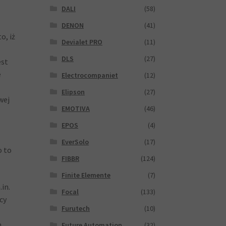
DALI
(58)
DENON
(41)
o, iż
Devialet PRO
(11)
DLS
(27)
est
e
Electrocompaniet
(12)
Elipson
(27)
wej
EMOTIVA
(46)
EPOS
(4)
EverSolo
(17)
o to
FIBBR
(124)
Finite Elemente
(7)
in.
Focal
(133)
cy
Furutech
(10)
m
Future Automation
(32)