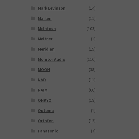
Mark Levinson
(14)
Marten
(11)
McIntosh
(103)
Meitner
(1)
Meridian
(15)
Monitor Audio
(110)
MOON
(38)
NAD
(11)
NAIM
(60)
ONKYO
(19)
Optoma
(1)
Ortofon
(13)
Panasonic
(7)