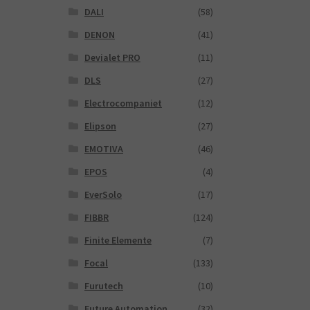
DALI
(58)
DENON
(41)
Devialet PRO
(11)
DLS
(27)
Electrocompaniet
(12)
Elipson
(27)
EMOTIVA
(46)
EPOS
(4)
EverSolo
(17)
FIBBR
(124)
Finite Elemente
(7)
Focal
(133)
Furutech
(10)
Future Automation
(32)