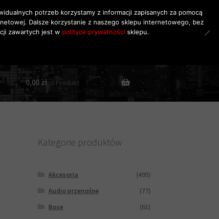
dywidualnych potrzeb korzystamy z informacji zapisanych za pomocą
rnetowej. Dalsze korzystanie z naszego sklepu internetowego, bez
Szukaj
Szukaj:
cji zawartych jest w
polityce prywatności
sklepu.
0,00
zł
0 Produkt
Kategorie produktów
Akcesoria
(495)
Audio przenośne
(77)
Bose
(61)