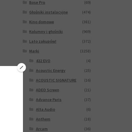
Bose Pro
(69)
Głośniki instalacyjne
(474)
Kino domowe
(381)
Kolumny i głośniki
(969)
Lato zakupów!
(372)
Marki
(3258)
432 EVO
(4)
Acoustic Energy
(25)
ACOUSTIC SIGNATURE
(16)
ADEO Screen
(21)
Advance Paris
(37)
Alta Audio
(6)
Anthem
(18)
Arcam
(36)