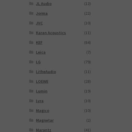
JL Audio
(12)
Jorma
(22)
JVC
(10)
Karan Acoustics
(11)
KEF
(84)
Leica
(7)
LG
(79)
LitheAudio
(11)
LOEWE
(28)
Lumin
(19)
Lyra
(10)
Magico
(10)
Magnetar
(2)
Marantz
(41)