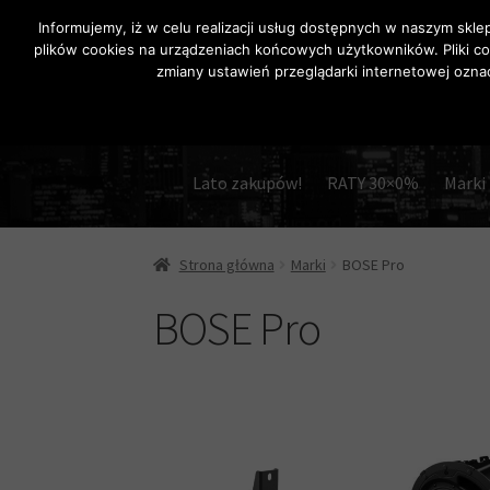
Informujemy, iż w celu realizacji usług dostępnych w naszym skle
plików cookies na urządzeniach końcowych użytkowników. Pliki co
Przejdź
Przejdź
zmiany ustawień przeglądarki internetowej oznac
do
do
nawigacji
treści
Lato zakupów!
RATY 30×0%
Marki
Strona główna
Marki
BOSE Pro
BOSE Pro