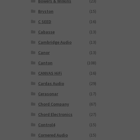
Bowers & Wilkins
(23)
Bryston
(15)
C SEED
(16)
Cabasse
(13)
Cambridge Audio
(13)
Canor
(13)
Canton
(108)
CANVAS HiFi
(16)
Cardas Audio
(29)
Cerasonar
(17)
Chord Company
(67)
Chord Electronics
(27)
Control4
(15)
Cornered Audio
(15)