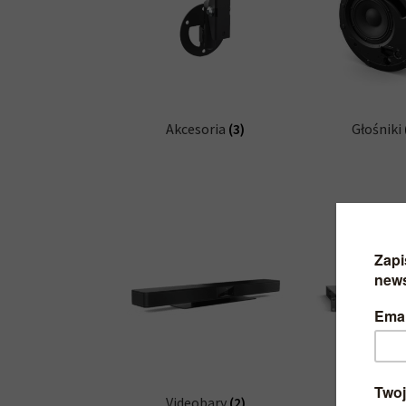
Akcesoria
(3)
Głośniki
Videobary
(2)
Wzmacnia