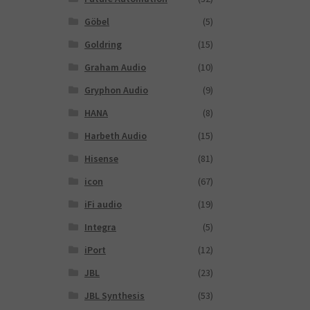
Göbel
(5)
Goldring
(15)
Graham Audio
(10)
Gryphon Audio
(9)
HANA
(8)
Harbeth Audio
(15)
Hisense
(81)
icon
(67)
iFi audio
(19)
Integra
(5)
iPort
(12)
JBL
(23)
JBL Synthesis
(53)