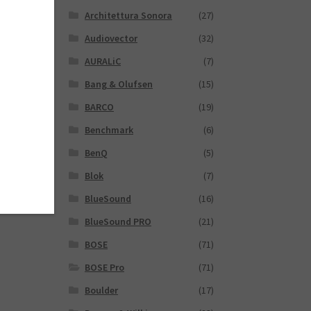
Architettura Sonora
(27)
Audiovector
(32)
AURALiC
(7)
Bang & Olufsen
(15)
BARCO
(19)
Benchmark
(6)
BenQ
(5)
Blok
(7)
BlueSound
(16)
BlueSound PRO
(21)
BOSE
(71)
BOSE Pro
(71)
Boulder
(17)