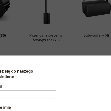
(30)
Przenośne systemy
Subwoofery
(4)
zewnętrzne
(25)
cze
(6)
Zestawy
(3)